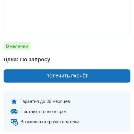
Нижнекамск
Нижний Новгород
Новосибирск
Норильск
Омск
Оренбург
В наличии
Пермь
Петрозаводск
Цена: По запросу
Ростов на Дону
Рязань
ПОЛУЧИТЬ РАСЧЁТ
Самара
Санкт-Петербург
Саранск
Саратов
Гарантия до 36 месяцев
Севастополь
Поставка точно в срок
Симферополь
Сочи
Возможна отсрочка платежа
Сургут