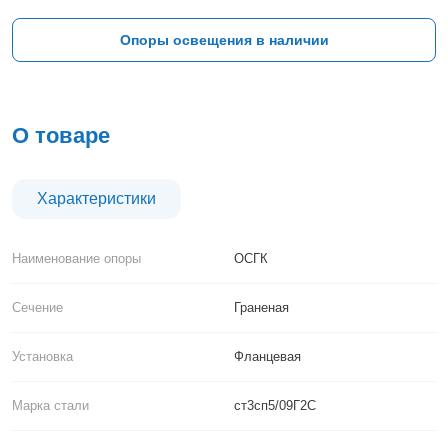
Тверь
Тольятти
Опоры освещения в наличии
Тула
Тюмень
Уфа
Хабаровск
О товаре
Чебоксары
Челябинск
Череповец
Характеристики
Чита
Ярославль
Наименование опоры
ОСГК
Сечение
Граненая
Установка
Фланцевая
Марка стали
ст3сп5/09Г2С