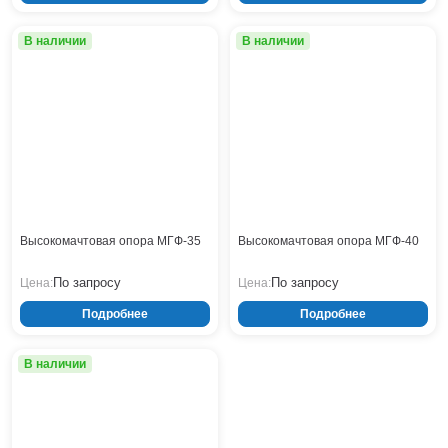
Нижнекамск
В наличии
В наличии
Нижний Новгород
Новосибирск
Норильск
Омск
Оренбург
Пермь
Петрозаводск
Ростов на Дону
Рязань
Высокомачтовая опора МГФ-35
Высокомачтовая опора МГФ-40
Самара
По запросу
По запросу
Цена:
Цена:
Санкт-Петербург
Саранск
Подробнее
Подробнее
Саратов
Севастополь
В наличии
Симферополь
Сочи
Сургут