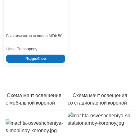
Тверь
Тольятти
Тула
Тюмень
Уфа
Высокомачтовая опора МГФ-50
Хабаровск
Чебоксары
По запросу
Цена:
Челябинск
Подробнее
Череповец
Чита
Ярославль
Схема мачт освещения
Схема мачт освещения
с мобильной короной
со стационарной короной