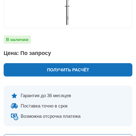
Нижнекамск
Нижний Новгород
Новосибирск
Норильск
Омск
В наличии
Оренбург
Пермь
Цена: По запросу
Петрозаводск
Ростов на Дону
ПОЛУЧИТЬ РАСЧЁТ
Рязань
Самара
Санкт-Петербург
Саранск
Гарантия до 36 месяцев
Саратов
Поставка точно в срок
Севастополь
Симферополь
Возможна отсрочка платежа
Сочи
Сургут