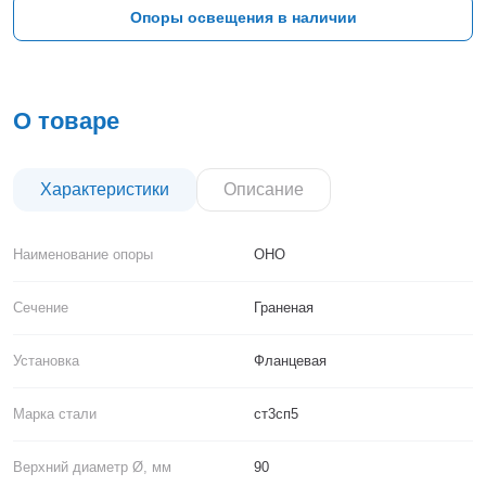
Тверь
Опоры освещения в наличии
Тольятти
Тула
Тюмень
Уфа
О товаре
Хабаровск
Чебоксары
Челябинск
Характеристики
Описание
Череповец
Чита
Наименование опоры
ОНО
Ярославль
Сечение
Граненая
Установка
Фланцевая
Марка стали
ст3сп5
Верхний диаметр Ø, мм
90