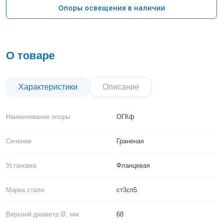
Тверь
Опоры освещения в наличии
Тольятти
Тула
Тюмень
Уфа
О товаре
Хабаровск
Чебоксары
Челябинск
Характеристики
Описание
Череповец
Чита
Наименование опоры
ОГКф
Ярославль
Сечение
Граненая
Установка
Фланцевая
Марка стали
ст3сп5
Верхний диаметр Ø, мм
68