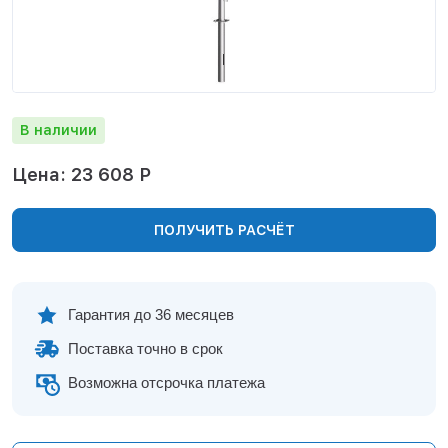
Нижнекамск
Нижний Новгород
Новосибирск
Норильск
Омск
В наличии
Оренбург
Пермь
Цена: 23 608 Р
Петрозаводск
Ростов на Дону
ПОЛУЧИТЬ РАСЧЁТ
Рязань
Самара
Санкт-Петербург
Саранск
Гарантия до 36 месяцев
Саратов
Поставка точно в срок
Севастополь
Симферополь
Возможна отсрочка платежа
Сочи
Сургут